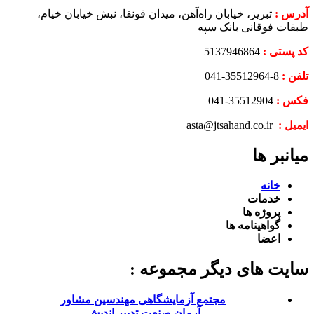
آدرس :
تبریز، خیابان راه‌آهن، میدان قونقا، نبش خیابان خیام،
طبقات فوقانی بانک سپه
کد پستی :
5137946864
تلفن :
8-35512964-041
فکس :
35512904-041
ایمیل :
asta@jtsahand.co.ir
میانبر ها
خانه
خدمات
پروژه ها
گواهینامه ها
اعضا
سایت های دیگر مجموعه :
مجتمع آزمایشگاهی مهندسین مشاور
آرمان صنعت تدبیر اندیش