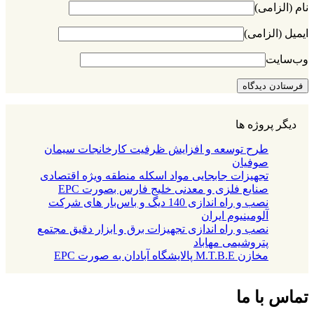
نام (الزامی)
ایمیل (الزامی)
وب‌سایت
دیگر پروژه ها
طرح توسعه و افزایش ظرفیت کارخانجات سیمان
صوفیان
تجهیزات جابجایی مواد اسکله منطقه ویژه اقتصادی
صنایع فلزی و معدنی خلیج فارس بصورت EPC
نصب و راه اندازی 140 دیگ و باس‌بار های شرکت
آلومینیوم ایران
نصب و راه اندازی تجهیزات برق و ابزار دقیق مجتمع
پتروشیمی مهاباد
مخازن M.T.B.E پالایشگاه آبادان به صورت EPC
تماس با ما