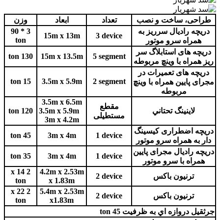
طراحی، ساخت و نصب
تعداد
ابعاد
وزن
دريچه راديال سرريز
به
3 * 90
15m x 13m
3 device
ton
همراه سرو موتور
دريچه های استابلاگ سر
130 ton
15m x 13.5m
5 segment
ريز همراه با وينچ مربوطه
دريچه های تعميرات در
15 ton
3.5m x 5.9m
2 segment
مجرای پايين همراه با وينچ
مربوطه
3.5m x 6.5m
مقطع
لاينينگ تحتاني
3.5m x 5.9m
120 ton
مستطيلی
3m x 4.2m
دريچه اضطراری کيسينگ
45 ton
3m x 4m
1 device
دار
به همراه سرو موتور
دريچه راديال مجرای پايين
35 ton
3m x 4m
1 device
همراه با سرو موتور
2 x 14
4.2m x 2.53m
ترنيون باكس
2 device
ton
x 1.83m
2 x 22
5.4m x 2.53m
ترنيون باكس
2 device
ton
x1.83m
جرثقيل دروازه اي به ظرفيت
45 ton