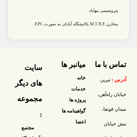
پتروشیمی مهاباد
مخازن M.T.B.E پالایشگاه آبادان به صورت EPC
تماس با ما
میانبر ها
سایت
خانه
آدرس :
تبریز،
های دیگر
خدمات
خیابان راه‌آهن،
مجموعه
پروژه ها
میدان قونقا،
گواهینامه ها
:
اعضا
نبش خیابان
مجتمع