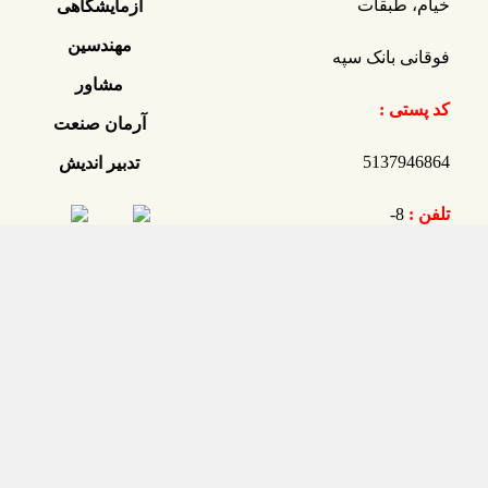
خیام، طبقات
آزمایشگاهی
مهندسین
فوقانی بانک سپه
مشاور
کد پستی :
آرمان صنعت
5137946864
تدبیر اندیش
تلفن :
8-
35512964-041
فکس :
35512904-041
ایمیل :
asta@jtsahand.co.ir