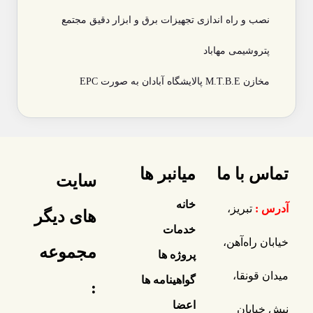
نصب و راه اندازی تجهیزات برق و ابزار دقیق مجتمع
پتروشیمی مهاباد
مخازن M.T.B.E پالایشگاه آبادان به صورت EPC
تماس با ما
میانبر ها
سایت
خانه
آدرس :
تبریز،
های دیگر
خدمات
خیابان راه‌آهن،
مجموعه
پروژه ها
میدان قونقا،
گواهینامه ها
:
اعضا
نبش خیابان