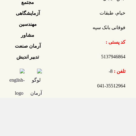
مجتمع
خیام، طبقات
آزمایشگاهی
مهندسین
فوقانی بانک سپه
مشاور
کد پستی :
آرمان صنعت
5137946864
تدبیر اندیش
تلفن :
8-
35512964-041
فکس :
35512904-041
ایمیل :