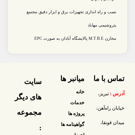
نصب و راه اندازی تجهیزات برق و ابزار دقیق مجتمع
پتروشیمی مهاباد
مخازن M.T.B.E پالایشگاه آبادان به صورت EPC
تماس با ما
میانبر ها
سایت
خانه
آدرس :
تبریز،
های دیگر
خدمات
خیابان راه‌آهن،
مجموعه
پروژه ها
میدان قونقا،
گواهینامه ها
: