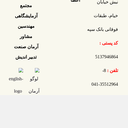
اعضا
نبش خیابان
مجتمع
خیام، طبقات
آزمایشگاهی
مهندسین
فوقانی بانک سپه
مشاور
کد پستی :
آرمان صنعت
5137946864
تدبیر اندیش
تلفن :
8-
35512964-041
فکس :
35512904-041
ایمیل :